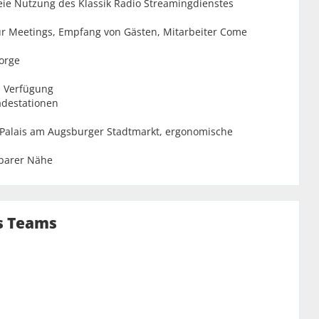
freie Nutzung des Klassik Radio Streamingdienstes
 für Meetings, Empfang von Gästen, Mitarbeiter Come
sorge
n Verfügung
adestationen
s Palais am Augsburger Stadtmarkt, ergonomische
lbarer Nähe
s Teams