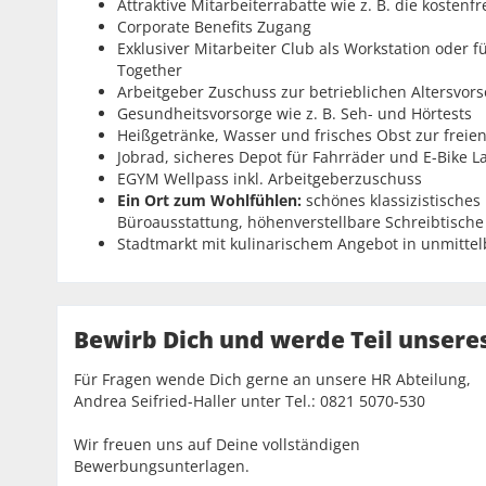
Attraktive Mitarbeiterrabatte wie z. B. die kosten
Corporate Benefits Zugang
Exklusiver Mitarbeiter Club als Workstation oder
Together
Arbeitgeber Zuschuss zur betrieblichen Altersvor
Gesundheitsvorsorge wie z. B. Seh- und Hörtests
Heißgetränke, Wasser und frisches Obst zur freie
Jobrad, sicheres Depot für Fahrräder und E-Bike L
EGYM Wellpass inkl. Arbeitgeberzuschuss
Ein Ort zum Wohlfühlen:
schönes klassizistische
Büroausstattung, höhenverstellbare Schreibtische
Stadtmarkt mit kulinarischem Angebot in unmitte
Bewirb Dich und werde Teil unsere
Für Fragen wende Dich gerne an unsere HR Abteilung,
Andrea Seifried-Haller unter Tel.: 0821 5070-530
Wir freuen uns auf Deine vollständigen
Bewerbungsunterlagen.