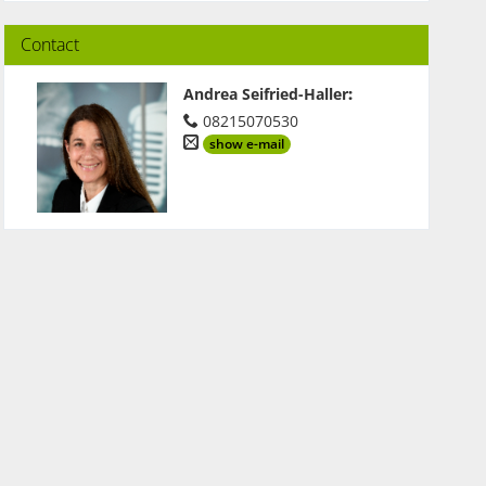
Contact
Andrea Seifried-Haller
:
08215070530
show e-mail