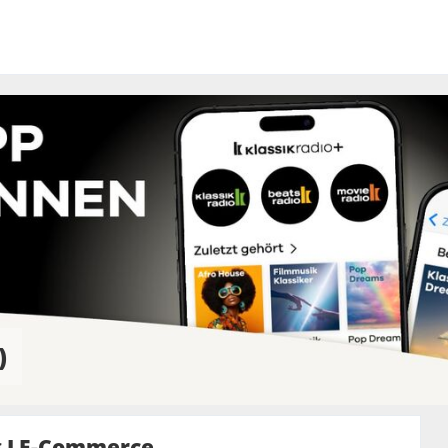
)
g I E-Commerce