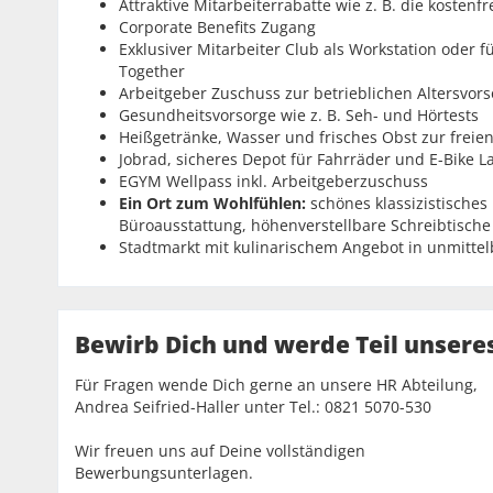
Attraktive Mitarbeiterrabatte wie z. B. die kosten
Corporate Benefits Zugang
Exklusiver Mitarbeiter Club als Workstation oder
Together
Arbeitgeber Zuschuss zur betrieblichen Altersvor
Gesundheitsvorsorge wie z. B. Seh- und Hörtests
Heißgetränke, Wasser und frisches Obst zur freie
Jobrad, sicheres Depot für Fahrräder und E-Bike L
EGYM Wellpass inkl. Arbeitgeberzuschuss
Ein Ort zum Wohlfühlen:
schönes klassizistische
Büroausstattung, höhenverstellbare Schreibtische
Stadtmarkt mit kulinarischem Angebot in unmitte
Bewirb Dich und werde Teil unsere
Für Fragen wende Dich gerne an unsere HR Abteilung,
Andrea Seifried-Haller unter Tel.: 0821 5070-530
Wir freuen uns auf Deine vollständigen
Bewerbungsunterlagen.