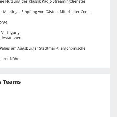
freie Nutzung des Klassik Radio Streamingdienstes
 für Meetings, Empfang von Gästen, Mitarbeiter Come
sorge
n Verfügung
adestationen
s Palais am Augsburger Stadtmarkt, ergonomische
lbarer Nähe
s Teams