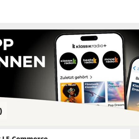
)
g I E-Commerce