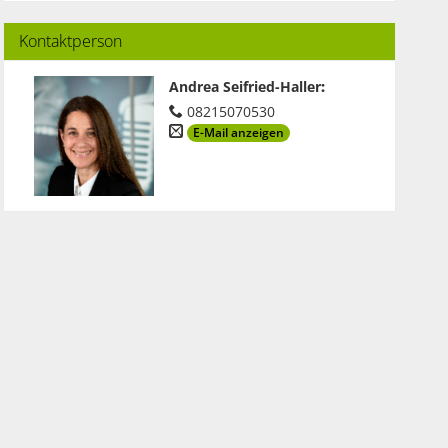
Kontaktperson
Andrea Seifried-Haller
:
08215070530
E-Mail anzeigen